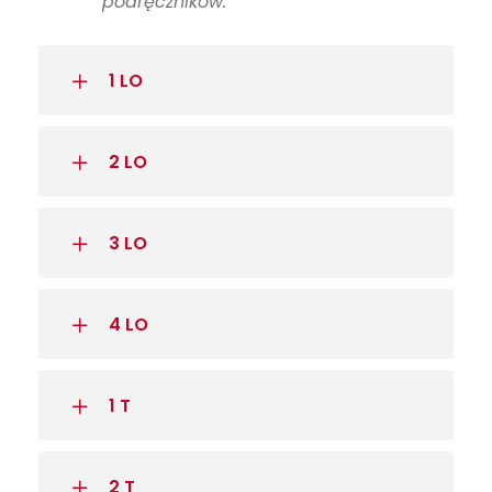
podręczników.
1 LO
2 LO
3 LO
4 LO
1 T
2 T