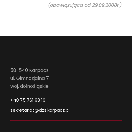
(obowiązująca od 29.09.2008r.)
58-540 Karpacz
ul. Gimnazjalna 7
woj. dolnośląskie
+48 75 761 98 16
sekretariat@dzs.karpacz.pl