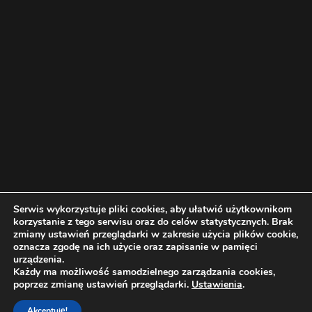
Serwis wykorzystuje pliki cookies, aby ułatwić użytkownikom
korzystanie z tego serwisu oraz do celów statystycznych. Brak
zmiany ustawień przeglądarki w zakresie użycia plików cookie,
oznacza zgodę na ich użycie oraz zapisanie w pamięci
urządzenia.
Każdy ma możliwość samodzielnego zarządzania cookies,
Wszelkie prawa zastrzeżone 2019 | DZS w Karpaczu
poprzez zmianę ustawień przeglądarki.
Ustawienia
.
Akceptuję!