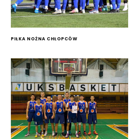
PIŁKA NOŻNA CHŁOPCÓW
SZKOŁA MISTRZOSTWA
SPORTOWEGO
KOSZYKÓWKA CHŁOPCÓW