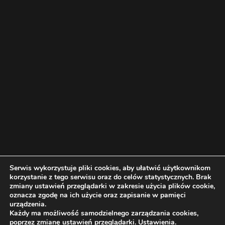
Serwis wykorzystuje pliki cookies, aby ułatwić użytkownikom
korzystanie z tego serwisu oraz do celów statystycznych. Brak
zmiany ustawień przeglądarki w zakresie użycia plików cookie,
oznacza zgodę na ich użycie oraz zapisanie w pamięci
urządzenia.
Każdy ma możliwość samodzielnego zarządzania cookies,
Wszelkie prawa zastrzeżone 2019 | DZS w Karpaczu
poprzez zmianę ustawień przeglądarki.
Ustawienia
.