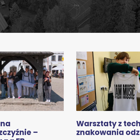
 na
Warsztaty z tec
zczyźnie –
znakowania odz