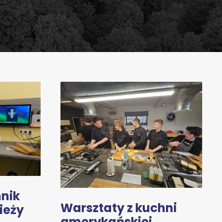
hnik
Warsztaty z kuchni
ieży
amerykańskiej