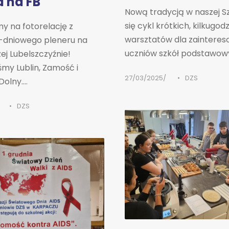
a na FB
Nową tradycją w naszej Sz
się cykl krótkich, kilkugo
y na fotorelację z
warsztatów dla zaintere
-dniowego pleneru na
uczniów szkół podstawowyc
j Lubelszczyźnie!
śmy Lublin, Zamość i
27/03/2025
•
DZS
olny....
•
DZS