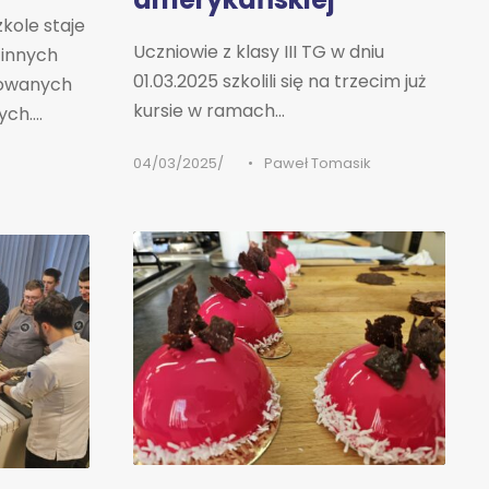
kole staje
Uczniowie z klasy III TG w dniu
dzinnych
01.03.2025 szkolili się na trzecim już
sowanych
kursie w ramach...
h....
04/03/2025
•
Paweł Tomasik