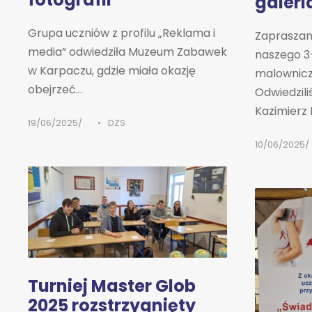
galeri
Grupa uczniów z profilu „Reklama i
Zapraszam
media” odwiedziła Muzeum Zabawek
naszego 3
w Karpaczu, gdzie miała okazję
malownicze
obejrzeć...
Odwiedzili
Kazimierz D
19/06/2025
•
DZS
10/06/2025
Turniej Master Glob
2025 rozstrzygnięty