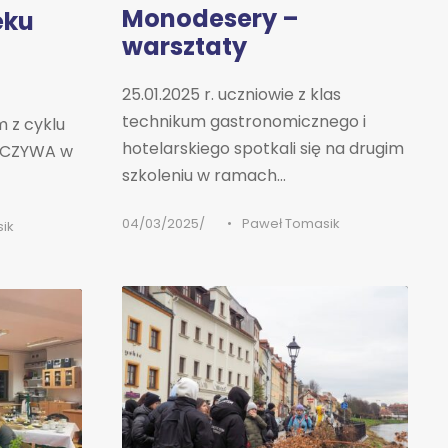
Monodesery –
eku
warsztaty
25.01.2025 r. uczniowie z klas
technikum gastronomicznego i
 z cyklu
hotelarskiego spotkali się na drugim
IECZYWA w
szkoleniu w ramach...
04/03/2025
•
Paweł Tomasik
ik