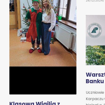
28/12/2024
Warsz
Banku
Uczniowie
Karpaczu 
Klasowa Wigilia z