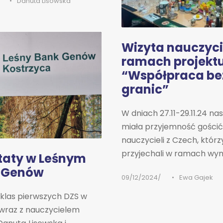
•
Danuta Lisowska
Wizyta nauczyci
ramach projekt
“Współpraca be
granic”
W dniach 27.11-29.11.24 na
miała przyjemność gościć
nauczycieli z Czech, którz
przyjechali w ramach wymi
taty w Leśnym
 Genów
09/12/2024
•
Ewa Gajek
 klas pierwszych DZS w
wraz z nauczycielem