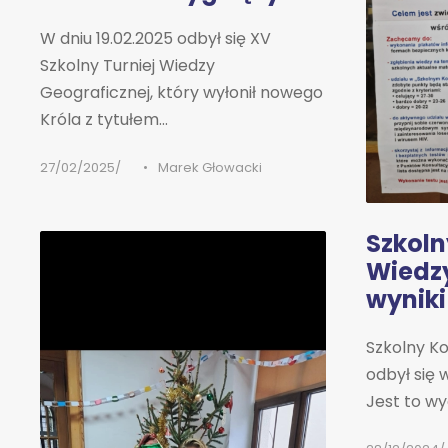
W dniu 19.02.2025 odbył się XV
Szkolny Turniej Wiedzy
Geograficznej, który wyłonił nowego
Króla z tytułem...
27/02/2025
•
Marek Głowacki
Szkoln
Wiedzy
wyniki
Szkolny K
odbył się 
Jest to wyd