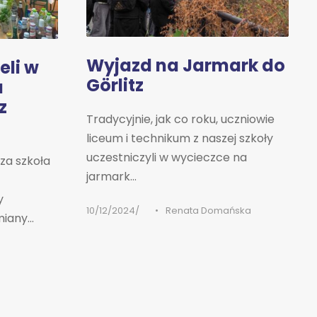
Wyjazd na Jarmark do
eli w
Görlitz
u
z
Tradycyjnie, jak co roku, uczniowie
liceum i technikum z naszej szkoły
uczestniczyli w wycieczce na
sza szkoła
jarmark...
y
10/12/2024
•
Renata Domańska
any...