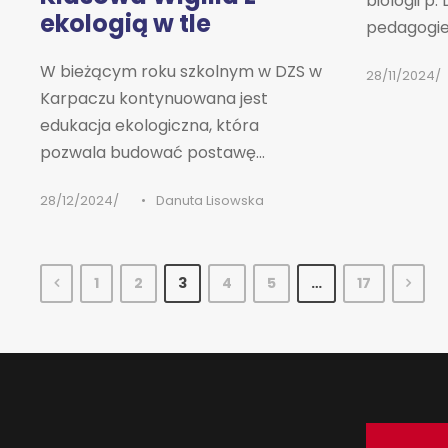
biologii p.
ekologią w tle
pedagogiem
W bieżącym roku szkolnym w DZS w
28/11/2024
Karpaczu kontynuowana jest
edukacja ekologiczna, która
pozwala budować postawę...
28/12/2024
•
Danuta Lisowska
1
2
3
4
5
…
17