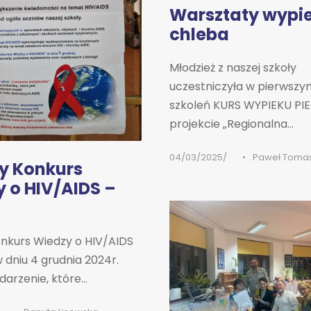
Warsztaty wypi
chleba
Młodzież z naszej szkoły
uczestniczyła w pierwszym
szkoleń KURS WYPIEKU P
projekcie „Regionalna...
04/03/2025
•
Paweł Tomas
y Konkurs
 o HIV/AIDS –
onkurs Wiedzy o HIV/AIDS
w dniu 4 grudnia 2024r.
arzenie, które...