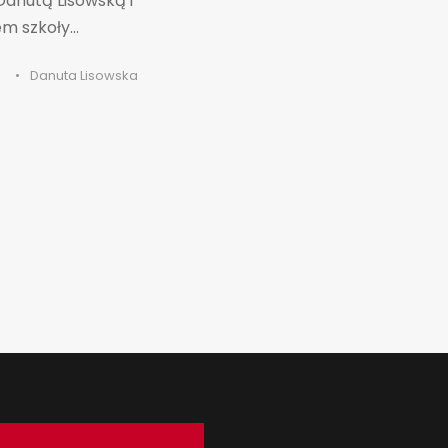
 Danutą Lisowską i
 szkoły...
•
Danuta Lisowska