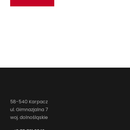
58-540 Karpacz
ul. Gimnazjalna 7
woj. dolnośląskie