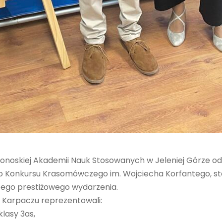
noskiej Akademii Nauk Stosowanych w Jeleniej Górze odb
o Konkursu Krasomówczego im. Wojciecha Korfantego, s
ego prestiżowego wydarzenia.
w Karpaczu reprezentowali:
lasy 3as,