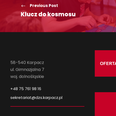
Previous Post
Klucz do kosmosu
58-540 Karpacz
ul. Gimnazjalna 7
woj. dolnośląskie
+48 75 761 98 16
sekretariat@dzs.karpacz.pl