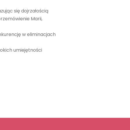
zując się dojrzałością
przemówienie Marii,
nkurencję w eliminacjach
okich umiejętności