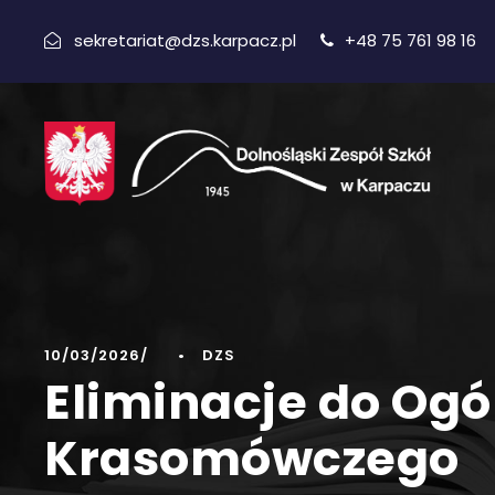
sekretariat@dzs.karpacz.pl
+48 75 761 98 16
10/03/2026
•
DZS
Eliminacje do Og
Krasomówczego