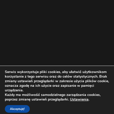
Serwis wykorzystuje pliki cookies, aby ułatwić użytkownikom
korzystanie z tego serwisu oraz do celów statystycznych. Brak
zmiany ustawień przeglądarki w zakresie użycia plików cookie,
oznacza zgodę na ich użycie oraz zapisanie w pamięci
urządzenia.
Każdy ma możliwość samodzielnego zarządzania cookies,
Wszelkie prawa zastrzeżone 2019 | DZS w Karpaczu
poprzez zmianę ustawień przeglądarki.
Ustawienia
.
Akceptuję!