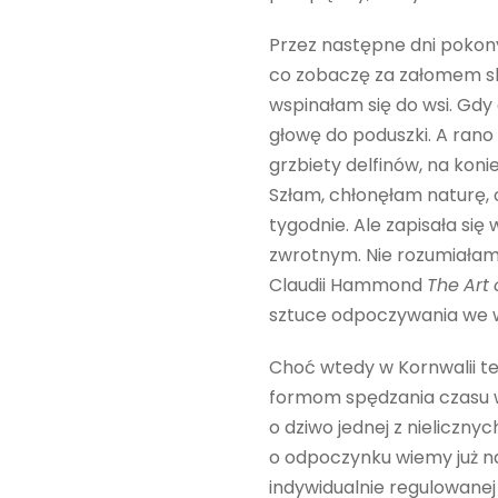
Przez następne dni pokon
co zobaczę za załomem ska
wspinałam się do wsi. Gdy 
głowę do poduszki. A rano 
grzbiety delfinów, na koni
Szłam, chłonęłam naturę,
tygodnie. Ale zapisała si
zwrotnym. Nie rozumiałam 
Claudii Hammond
The
Art
sztuce odpoczywania we w
Choć wtedy w Kornwalii te
formom spędzania czasu w 
o dziwo jednej z nieliczn
o odpoczynku wiemy już na
indywidualnie regulowanej