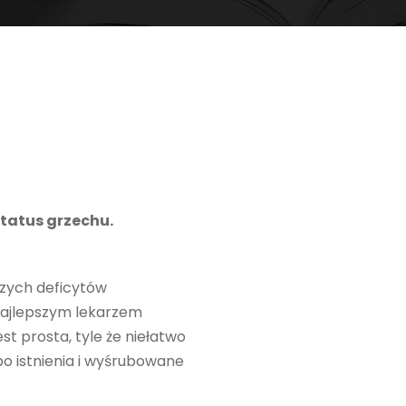
status grzechu.
szych deficytów
 najlepszym lekarzem
t prosta, tyle że niełatwo
po istnienia i wyśrubowane