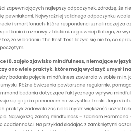
ści zapewniających najlepszy odpoczynek, zdradzę, że n
ę pewniakami. Najwyraźniej solidnego odpoczynku wcale
ecie i smartfonach, które respondenci uznali raczej za cz
 spotkania i rozmowy z bliskimi, najpewniej dlatego, że w
też, że w badaniu The Rest Test liczyło się nie to, co spra
ypoczętym.
ce 10. zajęło zjawisko mindfulness, niemające w języ
czy ono wiele praktyk, które mają wyciszyć umysł i 
by badania pojęcie mindfulness zawierało w sobie m.in. 
umysłu. Różne ćwiczenia powtarzane regularnie, pomagają
ammond badania dotyczące faktycznego wpływu mindfu
wuje się go jako panaceum na wszystkie troski. Jego skut
ych praktyk zadowala zaś nielicznych: większość uczestni
e. Największą zaletą mindfulness – zdaniem Hammond – j
codzienności. Na przykład siadając z zamkniętymi oczami