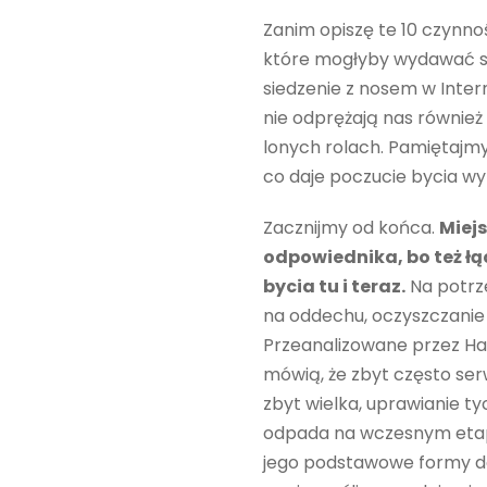
Zanim opiszę te 10 czynno
które mogłyby wydawać si
siedzenie z nosem w Intern
nie odprężają nas również
lonych rolach. Pamiętajmy 
co daje poczucie bycia w
Zacznijmy od końca.
Miejs
odpowiednika, bo też łą
bycia tu i teraz.
Na potrze
na oddechu, oczyszczanie 
Przeanalizowane przez H
mówią, że zbyt często ser
zbyt wielka, uprawianie t
odpada na wczesnym etapi
jego podstawowe formy do 