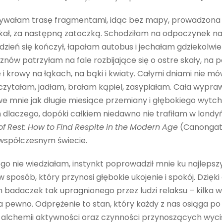
ywałam trasę fragmentami, idąc bez mapy, prowadzona t
ł, za następną zatoczką. Schodziłam na odpoczynek na p
dzień się kończył, łapałam autobus i jechałam gdziekolwiek,
znów patrzyłam na fale rozbijające się o ostre skały, na 
e i krowy na łąkach, na bąki i kwiaty. Całymi dniami nie mó
 czytałam, jadłam, brałam kąpiel, zasypiałam. Cała wypr
ę we mnie jak długie miesiące przemiany i głębokiego wyt
dlaczego, dopóki całkiem niedawno nie trafiłam w londyńs
of
Rest:
How
to
Find
Respite
in
the
Modern
Age
(Canongate
spółczes­nym świecie.
go nie wiedziałam, instynkt poprowadził mnie ku najlepsz
sposób, który przynosi głębokie ukojenie i spokój. Dzi
ych badaczek tak upragnionego przez ludzi relaksu – kilka
 pewno. Odprężenie to stan, który każdy z nas osiąga p
 alchemii aktywności oraz czynności przynoszących wycisz