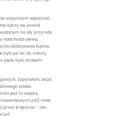
ycie urlopowym większość
as sączy się powoli,
 wydanym na siły przyrody
dy nadchodzi ulewa,
zucha oblatywania kątów,
było już nic do roboty.
go pędu było szokiem.
ngowych. Zapytałam, skąd
kultowego szlaku
ości jest to wąska,
 i lawendowych pól) mnie
a przez krajobraz – ten
erzyć.