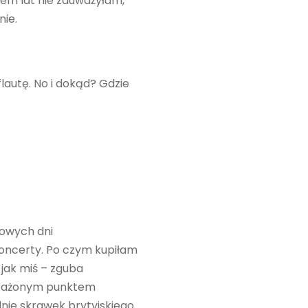
siem lat nie zauważyłam,
nie.
flautę. No i dokąd? Gdzie
niowych dni
 koncerty. Po czym kupiłam
jak miś – zguba
obrażonym punktem
dnie skrawek brytyjskiego