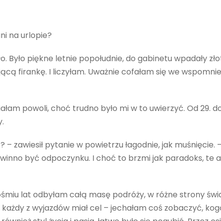
ni na urlopie?
. Było piękne letnie popołudnie, do gabinetu wpadały złote
cą firankę. I liczyłam. Uważnie cofałam się we wspomnie
łam powoli, choć trudno było mi w to uwierzyć. Od 29. do
y.
 zawiesił pytanie w powietrzu łagodnie, jak muśnięcie. –
owinno być odpoczynku. I choć to brzmi jak paradoks, te 
ośmiu lat odbyłam całą masę podróży, w różne strony świ
e każdy z wyjazdów miał cel – jechałam coś zobaczyć, kog