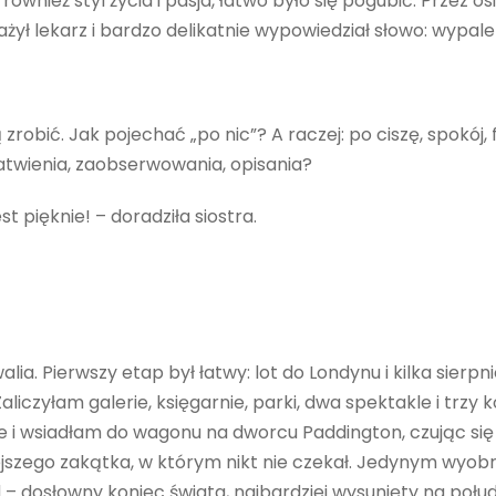
ównież styl życia i pasja, łatwo było się pogubić. Przez o
ył lekarz i bardzo delikatnie wypowiedział słowo: wypale
zrobić. Jak pojechać „po nic”? A raczej: po ciszę, spokój, 
atwienia, zaobserwowania, opisania?
st pięknie! – doradziła siostra.
lia. Pierwszy etap był łatwy: lot do Londynu i kilka sierp
liczyłam galerie, księgarnie, parki, dwa spektakle i trzy
e i wsiadłam do wagonu na dworcu Paddington, czując się 
ejszego zakątka, w którym nikt nie czekał. Jedynym wy
d – dosłowny koniec świata, najbardziej wysunięty na połu