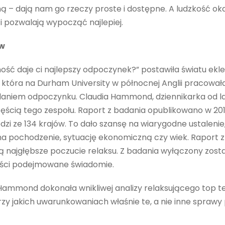
ą – dają nam go rzeczy proste i dostępne. A ludzkość okaz
ci pozwalają wypocząć najlepiej.
ów
ność daje ci najlepszy odpoczynek?” postawiła światu ekl
 która na Durham University w północnej Anglii pracował
niem odpoczynku. Claudia Hammond, dziennikarka od la
ęścią tego zespołu. Raport z badania opublikowano w 2018
dzi ze 134 krajów. To dało szansę na wiarygodne ustaleni
a pochodzenie, sytuację ekonomiczną czy wiek. Raport z
ą najgłębsze poczucie relaksu. Z badania wyłączony zos
ości podejmowane świadomie.
ammond dokonała wnikliwej analizy relaksującego top t
przy jakich uwarunkowaniach właś­nie te, a nie inne spraw