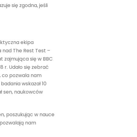
uje się zgodna, jeśli
ektyczna ekipa
a nad The Rest Test –
t zajmująca się w BBC
 r. Udało się zebrać
e, co pozwala nam
 badania wskazał 10
tał sen, naukowców
en, poszukując w nauce
y pozwalają nam