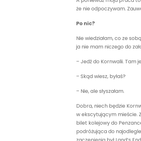
A ponieważ moja praca to r
że nie odpoczywam. Zauważ
Po nic?
Nie wiedziałam, co ze sobą 
ja nie mam niczego do zał
– Jedź do Kornwalii. Tam je
– Skąd wiesz, byłaś?
– Nie, ale słyszałam.
Dobra, niech będzie Kornwa
w ekscytującym mieście. Za
bilet kolejowy do Penzanc
podróżująca do najodlegl
zaczepienia był Land’s En