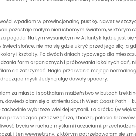
liwości wpadłam w prowincjonalną pustkę. Nawet w szcz
nwalii pozostaje małym nieruchomym światem, w którym cz
za pogoda. Na tym wysuniętym w Atlantyk lądzie jest się
świeci słońce, nie ma się gdzie ukryć przed jego siłą, a g
 kolory i kształty. Po dwóch dniach typowego dla mieszc
zania farm organicznych i próbowania lokalnych dań, nie 
trafiłam się zatrzymać. Nagłe przerwanie mojego normalne
dręczące myśli. Jedyną ulgę dawały spacery.
łam za miasto i spotkałam małżeństwo w butach trekki
m, dowiedziałam się o istnieniu South West Coast Path – 
achodnie wybrzeże Wielkiej Brytanii. Ta dróżka (w większ
yna prowadząca przez wzgórza, zbocza, połacie krzewów
liwość bycia w ruchu z myślami i uczuciami, przechodzeni
aczał, i ten wewnętrzny, z którym potrzebowałam się zmi