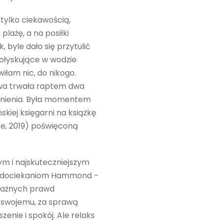
ylko ciekawością,
lażę, a na posiłki
 byle dało się przytulić
połyskujące w wodzie
wiłam nic, do nikogo.
awa trwała raptem dwa
chnienia. Była momentem
kiej księgarni na książkę
, 2019) poświęconą
ym i najskuteczniejszym
ęki dociekaniom Hammond –
 ważnych prawd
o swojemu, za sprawą
enie i spokój. Ale relaks