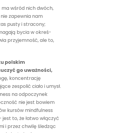
ie ma wśród nich dwóch,
 nie zapewnia nam
as pusty i stracony;
ymagają bycia w okreś­
wia przyjemność, ale to,
ku polskim
nauczyć go uważności,
jogę, koncentrację
ce zespolić ciało i umysł.
lness na odpoczynek
eczność nie jest bowiem
ków kursów mind­fulness
est to, że łatwo włączyć
 i przez chwilę śledząc