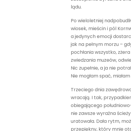
lądu.
Po wieloletniej nadpobud
wiosek, mieścin i pól Kor
a jedynych emocji dostarc
jak na pełnym morzu – gdy 
pochłania wszystko, zżera
zwiedzania muzeów, odwied
Nic zupełnie, a ja nie po
Nie mogłam spać, miałam 
Trzeciego dnia zawędrowa
wracają. I tak, przypadkie
obiegającego południowo-z
nie zawsze wyraźna ścież
uratowała. Dała rytm, moż
przepiękny, który mnie ot