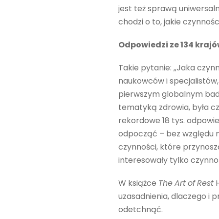
jest też sprawą uniwersaln
chodzi o to, jakie czynnoś
Odpowiedzi ze 134 kraj
Takie pytanie: „Jaka czyn
naukowców i specjalistów,
pierwszym globalnym bada
tematyką zdrowia, była cz
rekordowe 18 tys. odpowie
odpocząć – bez względu n
czynności, które przynosz
interesowały tylko czynn
W książce
The
Art
of
Rest
H
uzasadnienia, dlaczego i 
odetchnąć.