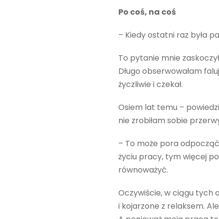
Po coś, na coś
– Kiedy ostatni raz była pa
To pytanie mnie zaskoczyło
Długo obserwowałam falują
życzliwie i czekał.
Osiem lat temu – powiedzia
nie zrobiłam sobie przerw
– To może pora odpocząć? –
życiu pracy, tym więcej p
równoważyć.
Oczywiście, w ciągu tych 
i kojarzone z relaksem. Al