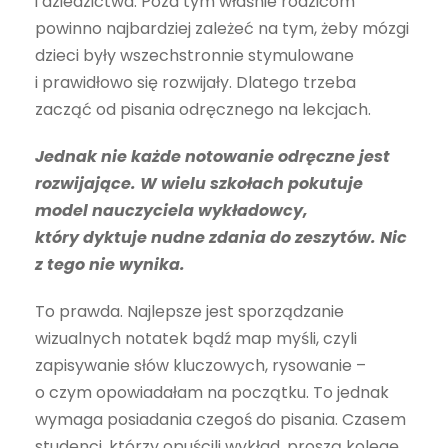
i dziedzictwa. Poza tym właśnie rodzicom
powinno najbardziej zależeć na tym, żeby mózgi
dzieci były wszechstronnie stymulowane
i prawidłowo się rozwijały. Dlatego trzeba
zacząć od pisania odręcznego na lekcjach.
Jednak nie każde notowanie odręczne jest
rozwijające. W wielu szkołach pokutuje
model nauczyciela wykładowcy,
który dyktuje nudne zdania do zeszytów. Nic
z tego nie wynika.
To prawda. Najlepsze jest sporządzanie
wizualnych notatek bądź map myśli, czyli
zapisywanie słów kluczowych, rysowanie –
o czym opowiadałam na początku. To jednak
wymaga posiadania czegoś do pisania. Czasem
studenci, którzy opuścili wykład, proszą kolegę