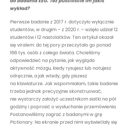
do badania EEG. Też puściliście im jakiś
wykład?
Pierwsze badanie z 2017 r. dotyczyło wyłącznie
studentów, w drugim – z 2020 r. – wzięło udział 12
studentów i 12 nastolatków. Ten artykuł okazał
się viralem: do tej pory przeczytało go ponad
166 tys. osób z całego świata. Chcieliśmy
odpowiedzieć na pytanie, jak wygląda
aktywność móz­gu, kiedy rysujesz lub notujesz
odręcznie, a jak wtedy, gdy piszesz
na klawiaturze. Jak wspomniałam, takie badanie
trzeba jednak precyzyjnie skonstruować;
nie wystarczy założyć uczestnikom siatki na pół
godziny i poprosić o wysłuchanie przemówienia.
Postanowiliśmy zagrać z badanymi w grę
Pictionary. Na ekranie przed nimi wyświetlały się