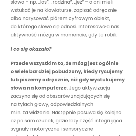
słowa – np. „las”, „rodzina”, „jeż” – a oni mieli
wstukać je na klawiaturze, zapisać odręcznie
albo narysować piórem cyfrowym obiekt,
do którego słowo się odnosi. Interesowała nas
aktywność mózgu w momencie, gdy to robili.
I co się okazało?
Przede wszystkim to, że mózg jest ogólnie
o wiele bardziej pobudzony, kiedy rysujemy
lub piszemy odręcznie, niż gdy wystukujemy
słowa na komputerze.
Jego aktywizacja
zaczyna się od obszarów znajdujących się
na tyłach głowy, odpowiedzialnych
m.in. za widzenie. Następnie posuwa się kolejno
aż po sam czubek, gdzie leży część integrująca
sygnały motoryczne i sensoryczne