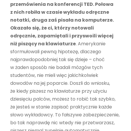
przemówienia na konferencji TED. Połowa
z nich robiła w czasie wykładu odręczne
notatki, druga zaś pisała na komputerze.
Okazało się, że ci, którzy notowali
odręcznie, zapamiętali i przyswoili więcej
niż piszący na klawiaturze
. Amerykanie
sformułowali pewną hipotezę, dlaczego
najprawdopodobniej tak się dzieje – choć
w żaden sposób nie badali mózgów tych
studentów, nie mieli więc jakichkolwiek
dowodów na jej poparcie. Doszli do wniosku,
że kiedy piszesz na klawiaturze przy użyciu
dziesięciu palców, możesz to robić tak szybko,
że jesteś w stanie zapisać praktycznie każde
słowo wykładowcy. To fałszywe zabezpieczenie,
bo tak naprawdę nic wtedy nie przetwarzasz,
piszesz niemal zupełnie automatycznie,