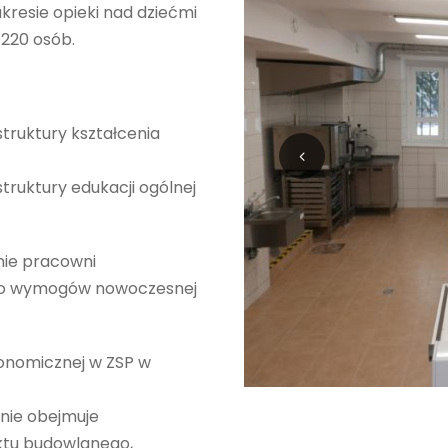
kresie opieki nad dziećmi
 220 osób.
truktury kształcenia
truktury edukacji ogólnej
nie pracowni
 do wymogów nowoczesnej
ronomicznej w ZSP w
nie obejmuje
ektu budowlanego,