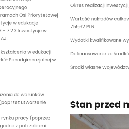
Okres realizacji inwestycji 
peracyjnego
 ramach Osi Priorytetowej
Wartość nakładów całkow
estycje w edukację
759,62 PLN.
– 7.2.3 Inwestycje w
 AJ.
Wydatki kwalifikowane wy
kształcenia w edukacji
Dofinansowanie ze środków 
zkół Ponadgimnazjalnej w
Środki własne Województw
ażenia do warunków
Stan przed 
 (poprzez utworzenie
 rynku pracy (poprzez
 zgodne z potrzebami