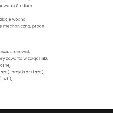
cowanie Studium
alację wodno-
cję mechaniczną, prace
eściu stanowisk
óry zawarto w załączniku
cznej.
t.), projektor (1 szt.),
 szt.),